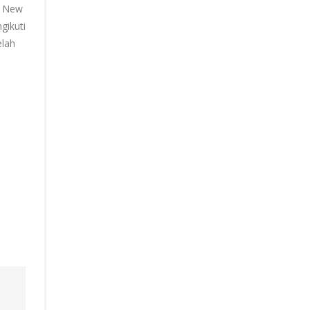
el New
gikuti
elah