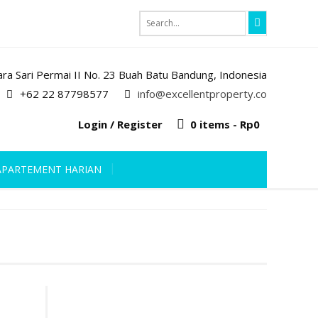
iara Sari Permai II No. 23 Buah Batu Bandung, Indonesia
+62 22 87798577
info@excellentproperty.co
Login / Register
0 items -
Rp
0
APARTEMENT HARIAN