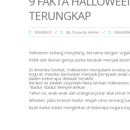
9 FAKTA HALLOWEE
TERUNGKAP
Standard
/
by
/
Novembe
Property Admin
Halloween sedang menjelang, bersama dengan segala t
Keltik dan liburan gereja purba berubah menjadi ke
Di Amerika Serikat, Halloween mengalami evolusi 
imigran Irlandia, kemudian menjadi perayaan anak-
dalam beberapa dekade terakhir.
Berikut ini adalah sejumlah fakta terkait Halloween:
-Badut-Badut Menyeramkan
Tahun ini, anak-anak dan orangtua putar akal untuk m
dihindari, yaitu kostum badut. Wajah ceria seorang
kisah badut-badut mengerikan di beberapa negara bag