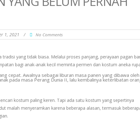
N YANG BELUM PERNAH
r 1, 2021
/
No Comments
radisi yang tidak biasa. Melalui proses panjang, perayaan pagan b
sempatan bagi anak-anak kecil meminta permen dan kostum aneka rupa
yang cepat. Awalnya sebagai liburan masa panen yang dibawa oleh
anak pada masa Perang Dunia II, lalu kembalinya keterlibatan ora
encari kostum paling keren. Tapi ada satu kostum yang sepertinya
 badut malah menyeramkan karena beberapa alasan, termasuk beberap
ian.