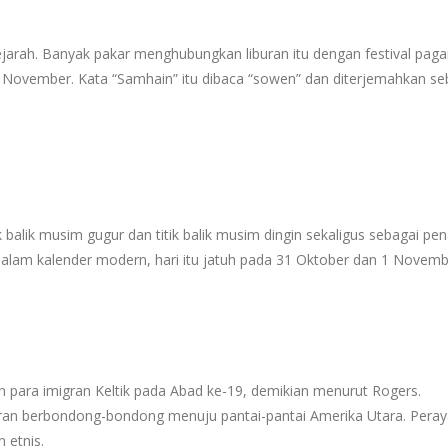
jarah. Banyak pakar menghubungkan liburan itu dengan festival paga
1 November. Kata “Samhain” itu dibaca “sowen” dan diterjemahkan se
k balik musim gugur dan titik balik musim dingin sekaligus sebagai pe
 Dalam kalender modern, hari itu jatuh pada 31 Oktober dan 1 Novemb
 para imigran Keltik pada Abad ke-19, demikian menurut Rogers.
gran berbondong-bondong menuju pantai-pantai Amerika Utara. Pera
 etnis.