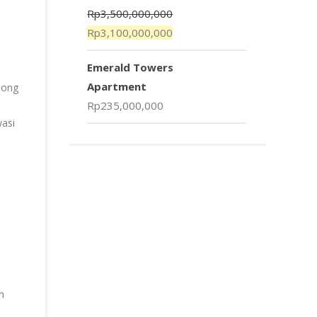
Rp
3,500,000,000
Rp
3,100,000,000
Emerald Towers
Apartment
mong
Rp
235,000,000
asi
n