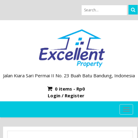
Jalan Kiara Sari Permai II No. 23 Buah Batu Bandung, Indonesia
0 items -
Rp
0
Login / Register
TOG
NAVI