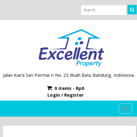
Jalan Kiara Sari Permai II No. 23 Buah Batu Bandung, Indonesia
0 items -
Rp
0
Login / Register
TOG
NAVI