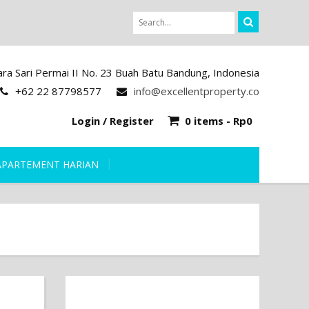
iara Sari Permai II No. 23 Buah Batu Bandung, Indonesia
+62 22 87798577
info@excellentproperty.co
Login / Register
0 items -
Rp
0
APARTEMENT HARIAN