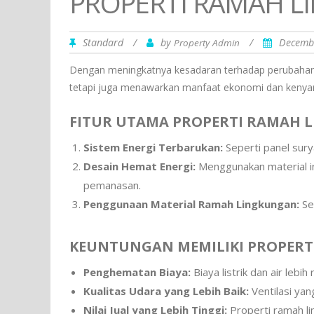
PROPERTI RAMAH 
Standard
/
by
/
Decemb
Property Admin
Dengan meningkatnya kesadaran terhadap perubahan ik
tetapi juga menawarkan manfaat ekonomi dan kenya
FITUR UTAMA PROPERTI RAMAH 
Sistem Energi Terbarukan:
Seperti panel sury
Desain Hemat Energi:
Menggunakan material in
pemanasan.
Penggunaan Material Ramah Lingkungan:
Sep
KEUNTUNGAN MEMILIKI PROPERT
Penghematan Biaya:
Biaya listrik dan air lebih
Kualitas Udara yang Lebih Baik:
Ventilasi yan
Nilai Jual yang Lebih Tinggi:
Properti ramah li