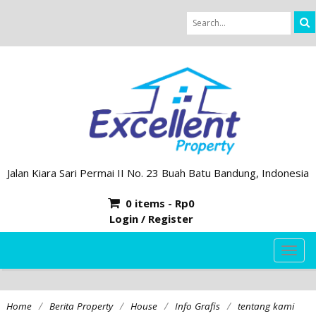
Jalan Kiara Sari Permai II No. 23 Buah Batu Bandung, Indonesia
0 items -
Rp
0
Login / Register
TOG
NAVI
/
/
/
/
Home
Berita Property
House
Info Grafis
tentang kami