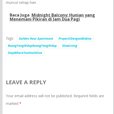
muncul setiap hari.
Baca Juga
Midnight Balcony: Hunian yang
Menemani Pikiran di Jam Dua Pagi
Tags:
Golden Hour Apartment
PropertiDenganMakna
RuangYangHidupRuangYangHidup
SlowLiving
StayWhereYouFeelAlive
LEAVE A REPLY
Your email address will not be published.
Required fields are
marked
*