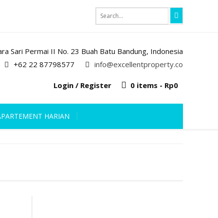
iara Sari Permai II No. 23 Buah Batu Bandung, Indonesia
+62 22 87798577
info@excellentproperty.co
Login / Register
0 items -
Rp
0
APARTEMENT HARIAN