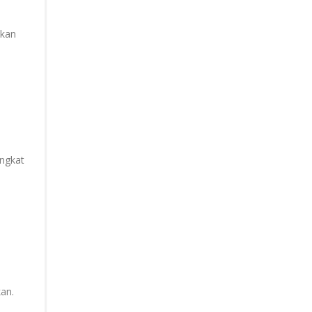
akan
ngkat
an.