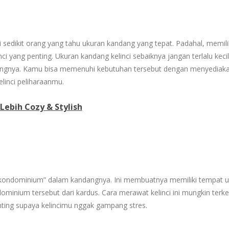
 sedikit orang yang tahu ukuran kandang yang tepat. Padahal, memili
 yang penting. Ukuran kandang kelinci sebaiknya jangan terlalu kecil
ngnya. Kamu bisa memenuhi kebutuhan tersebut dengan menyediak
linci peliharaanmu.
 Lebih Cozy & Stylish
i “kondominium” dalam kandangnya. Ini membuatnya memiliki tempat 
inium tersebut dari kardus. Cara merawat kelinci ini mungkin terk
ting supaya kelincimu nggak gampang stres.