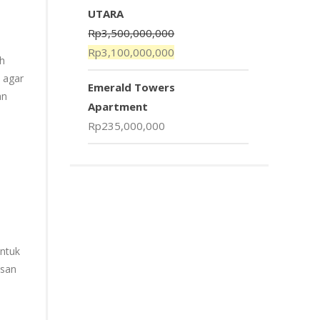
UTARA
Rp
3,500,000,000
Rp
3,100,000,000
h
 agar
Emerald Towers
an
Apartment
Rp
235,000,000
untuk
esan