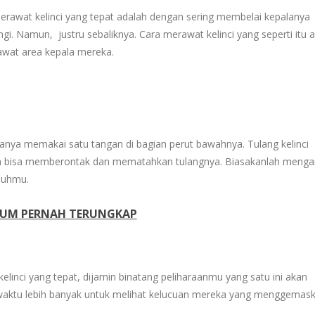
awat kelinci yang tepat adalah dengan sering membelai kepalanya
 Namun, justru sebaliknya. Cara merawat kelinci yang seperti itu 
awat area kepala mereka.
hanya memakai satu tangan di bagian perut bawahnya. Tulang kelinci
reka bisa memberontak dan mematahkan tulangnya. Biasakanlah menga
buhmu.
LUM PERNAH TERUNGKAP
inci yang tepat, dijamin binatang peliharaanmu yang satu ini akan
waktu lebih banyak untuk melihat kelucuan mereka yang menggemask