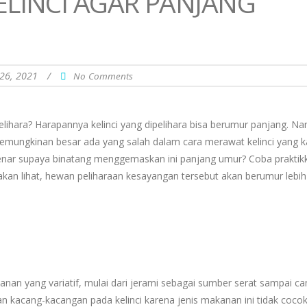
ELINCI AGAR PANJANG
 26, 2021
/
No Comments
elihara? Harapannya kelinci yang dipelihara bisa berumur panjang. N
i, kemungkinan besar ada yang salah dalam cara merawat kelinci yang
 benar supaya binatang menggemaskan ini panjang umur? Coba praktik
 akan lihat, hewan peliharaan kesayangan tersebut akan berumur lebih
nan yang variatif, mulai dari jerami sebagai sumber serat sampai ca
an kacang-kacangan pada kelinci karena jenis makanan ini tidak coco