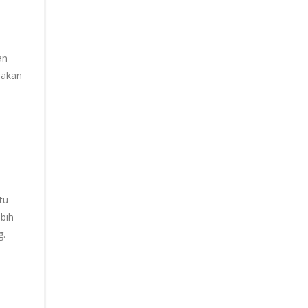
an
 akan
tu
bih
g.