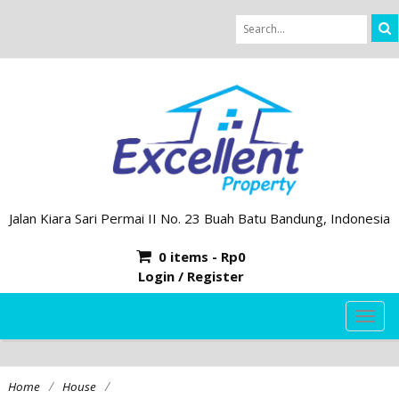
Jalan Kiara Sari Permai II No. 23 Buah Batu Bandung, Indonesia
0 items -
Rp
0
Login / Register
TOG
NAVI
/
/
Home
House