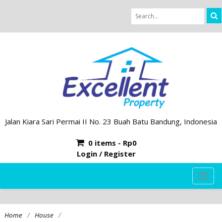
Jalan Kiara Sari Permai II No. 23 Buah Batu Bandung, Indonesia
0 items -
Rp
0
Login / Register
TOG
NAVI
/
/
Home
House