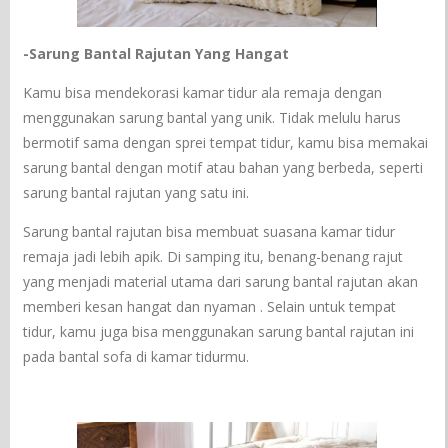
-Sarung Bantal Rajutan Yang Hangat
Kamu bisa mendekorasi kamar tidur ala remaja dengan
menggunakan sarung bantal yang unik. Tidak melulu harus
bermotif sama dengan sprei tempat tidur, kamu bisa memakai
sarung bantal dengan motif atau bahan yang berbeda, seperti
sarung bantal rajutan yang satu ini.
Sarung bantal rajutan bisa membuat suasana kamar tidur
remaja jadi lebih apik. Di samping itu, benang-benang rajut
yang menjadi material utama dari sarung bantal rajutan akan
memberi kesan hangat dan nyaman . Selain untuk tempat
tidur, kamu juga bisa menggunakan sarung bantal rajutan ini
pada bantal sofa di kamar tidurmu.