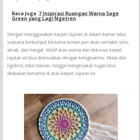
Baca Juga
7 Inspirasi Ruangan Warna Sage
Green yang Lagi Ngetren
Dengan menggunakan karpet rajutan di dalam kamar tidur,
suasana berkumpul bersama teman pun akan semakin seru,
akrab, dan hangat. Motif atau warna dari dekorasi karpet
rajutan ini bisa disesuaikan dengan keinginanmu. Mulai dari
ngobrol, tidur-tiduran, hingga mengerjakan tugas bisa
dilakukan bersama di atas karpet rajutan ini.