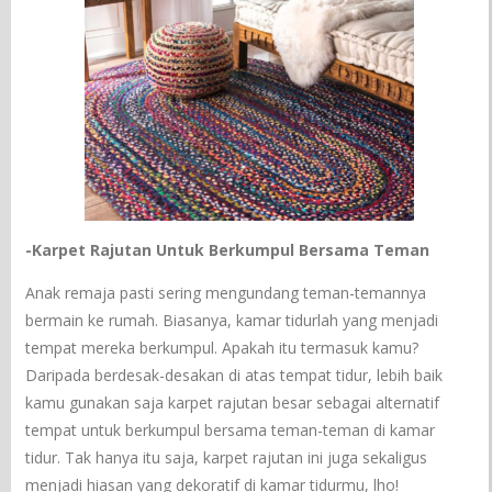
-Karpet Rajutan Untuk Berkumpul Bersama Teman
Anak remaja pasti sering mengundang teman-temannya
bermain ke rumah. Biasanya, kamar tidurlah yang menjadi
tempat mereka berkumpul. Apakah itu termasuk kamu?
Daripada berdesak-desakan di atas tempat tidur, lebih baik
kamu gunakan saja karpet rajutan besar sebagai alternatif
tempat untuk berkumpul bersama teman-teman di kamar
tidur. Tak hanya itu saja, karpet rajutan ini juga sekaligus
menjadi hiasan yang dekoratif di kamar tidurmu, lho!