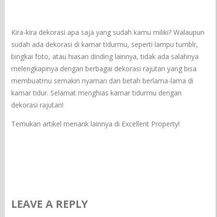
Kira-kira dekorasi apa saja yang sudah kamu miliki? Walaupun
sudah ada dekorasi di kamar tidurmu, seperti lampu tumblr,
bingkai foto, atau hiasan dinding lainnya, tidak ada salahnya
melengkapinya dengan berbagai dekorasi rajutan yang bisa
membuatmu semakin nyaman dan betah berlama-lama di
kamar tidur. Selamat menghias kamar tidurmu dengan
dekorasi rajutan!
Temukan artikel menarik lainnya di Excellent Property!
LEAVE A REPLY