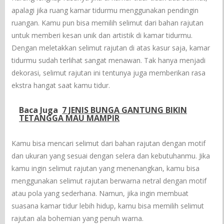
apalagi jika ruang kamar tidurmu menggunakan pendingin
ruangan. Kamu pun bisa memilih selimut dari bahan rajutan
untuk memberi kesan unik dan artistik di kamar tidurmu.
Dengan meletakkan selimut rajutan di atas kasur saja, kamar
tidurmu sudah terlihat sangat menawan. Tak hanya menjadi
dekorasi, selimut rajutan ini tentunya juga memberikan rasa
ekstra hangat saat kamu tidur.
Baca Juga
7 JENIS BUNGA GANTUNG BIKIN
TETANGGA MAU MAMPIR
Kamu bisa mencari selimut dari bahan rajutan dengan motif
dan ukuran yang sesuai dengan selera dan kebutuhanmu. Jika
kamu ingin selimut rajutan yang menenangkan, kamu bisa
menggunakan selimut rajutan berwarna netral dengan motif
atau pola yang sederhana. Namun, jika ingin membuat
suasana kamar tidur lebih hidup, kamu bisa memilih selimut
rajutan ala bohemian yang penuh warna.