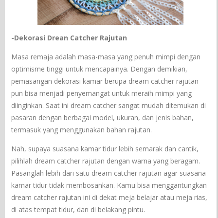
-Dekorasi Drean Catcher Rajutan
Masa remaja adalah masa-masa yang penuh mimpi dengan
optimisme tinggi untuk mencapainya. Dengan demikian,
pemasangan dekorasi kamar berupa dream catcher rajutan
pun bisa menjadi penyemangat untuk meraih mimpi yang
diinginkan. Saat ini dream catcher sangat mudah ditemukan di
pasaran dengan berbagai model, ukuran, dan jenis bahan,
termasuk yang menggunakan bahan rajutan.
Nah, supaya suasana kamar tidur lebih semarak dan cantik,
pilihlah dream catcher rajutan dengan warna yang beragam.
Pasanglah lebih dari satu dream catcher rajutan agar suasana
kamar tidur tidak membosankan. Kamu bisa menggantungkan
dream catcher rajutan ini di dekat meja belajar atau meja rias,
di atas tempat tidur, dan di belakang pintu.