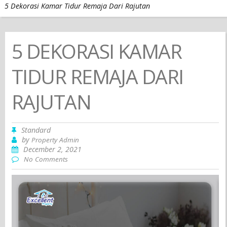
5 Dekorasi Kamar Tidur Remaja Dari Rajutan
5 DEKORASI KAMAR
TIDUR REMAJA DARI
RAJUTAN
Standard
by
Property Admin
December 2, 2021
No Comments