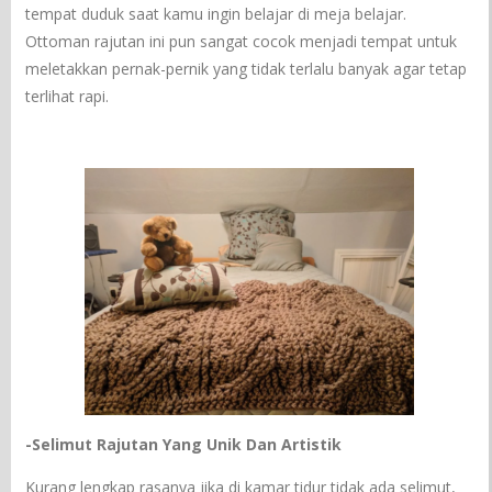
tempat duduk saat kamu ingin belajar di meja belajar.
Ottoman rajutan ini pun sangat cocok menjadi tempat untuk
meletakkan pernak-pernik yang tidak terlalu banyak agar tetap
terlihat rapi.
-Selimut Rajutan Yang Unik Dan Artistik
Kurang lengkap rasanya jika di kamar tidur tidak ada selimut,