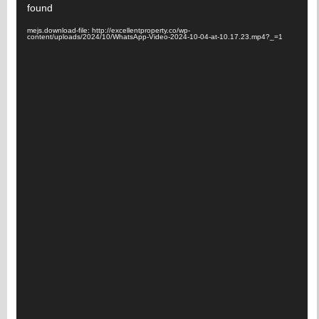
found
mejs.download-file: http://excellentproperty.co/wp-
content/uploads/2024/10/WhatsApp-Video-2024-10-04-at-10.17.23.mp4?_=1