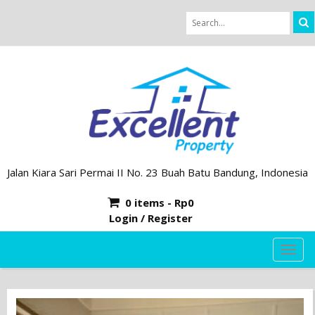
Jalan Kiara Sari Permai II No. 23 Buah Batu Bandung, Indonesia
0 items -
Rp
0
Login / Register
TOG
NAVI