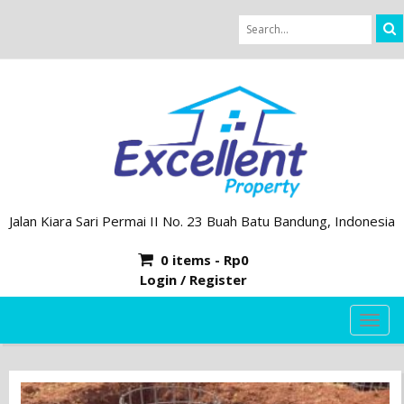
Jalan Kiara Sari Permai II No. 23 Buah Batu Bandung, Indonesia
0 items -
Rp
0
Login / Register
TOG
NAVI