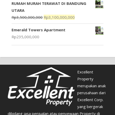
RUMAH MURAH TERAWAT DI BANDUNG
UTARA
Rp
3,500,000,000
Rp
3,100,000,000
Emerald Towers Apartment
Rp
235,000,000
Excellent
Property
merupakan anak
perusahaan dari
Excellent Corp.
yang bergerak
dibidang jasa penjualan atau penyewaan Property di