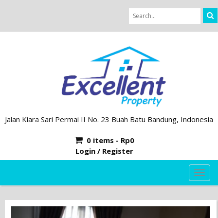
Jalan Kiara Sari Permai II No. 23 Buah Batu Bandung, Indonesia
0 items -
Rp
0
Login / Register
TOG
NAVI